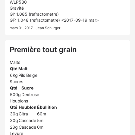
WLP530
Gravité
GI: 1.085 (refractometre)
GF: 1.048 (refractometre) <2017-09-19 mar>
mars 01, 2017
· Jean Schurger
Première tout grain
Malts
Qté
Malt
6Kg
Pils Belge
Sucres
Qté
Sucre
500g
Dextrose
Houblons
Qté
Houblon
Ébullition
30g
Citra
60m
30g
Cascade
5m
23g
Cascade
0m
Levure