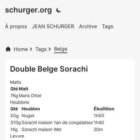
schurger.org
À propos
JEAN SCHURGER
Archive
Tags
Belge
Home
Tags
Double Belge Sorachi
Malts
Qté
Malt
7Kg
Maris Otter
Houblons
Qté
Houblon
Ébullition
50g
Nuget
1h50
310g
Sorachi maison 1an de congelateur
1h40
1Kg
Sorachi maison Wet
20m
Levure