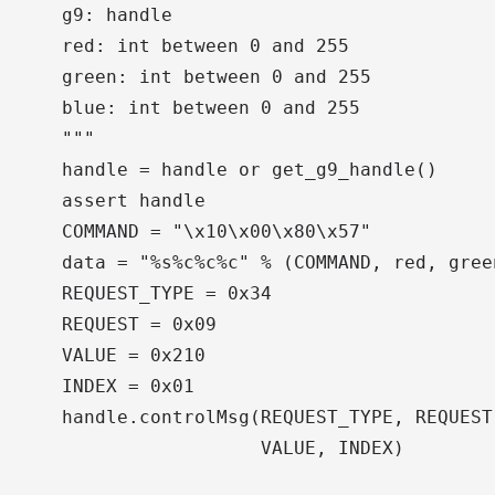
    g9: handle

    red: int between 0 and 255

    green: int between 0 and 255

    blue: int between 0 and 255

    """

    handle = handle or get_g9_handle()

    assert handle

    COMMAND = "\x10\x00\x80\x57"

    data = "%s%c%c%c" % (COMMAND, red, green
    REQUEST_TYPE = 0x34

    REQUEST = 0x09

    VALUE = 0x210

    INDEX = 0x01

    handle.controlMsg(REQUEST_TYPE, REQUEST,
                      VALUE, INDEX)
