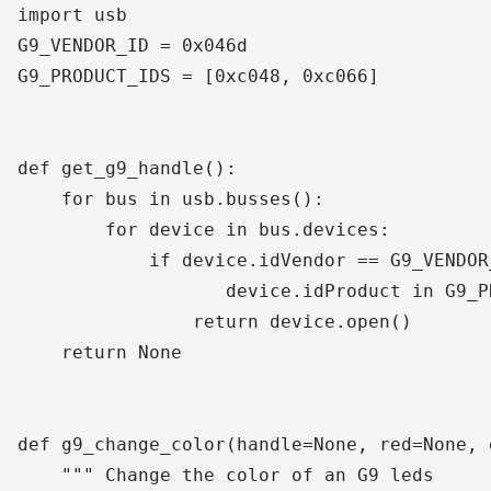
import usb

G9_VENDOR_ID = 0x046d

G9_PRODUCT_IDS = [0xc048, 0xc066]

def get_g9_handle():

    for bus in usb.busses():

        for device in bus.devices:

            if device.idVendor == G9_VENDOR_
                   device.idProduct in G9_PR
                return device.open()

    return None

def g9_change_color(handle=None, red=None, 
    """ Change the color of an G9 leds
