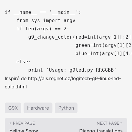
if __name__ == '__main__':

    from sys import argv

    if len(argv) == 2:

        g9_change_color(red=int(argv[1][:2],
                        green=int(argv[1][2:
                        blue=int(argv[1][4:6
    else:

Inspiré de
http://als.regnet.cz/logitech-g9-linux-led-
color.html
G9X
Hardware
Python
« PREV PAGE
NEXT PAGE »
Yellow Snow
Django translations